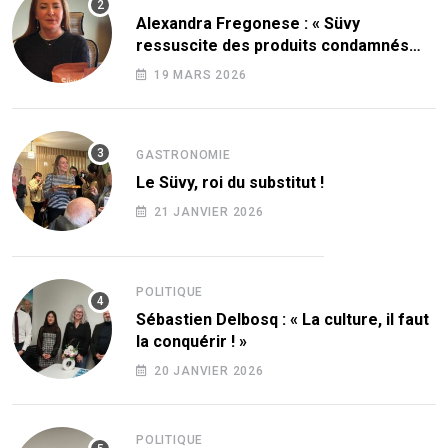
Alexandra Fregonese : « Süvy
ressuscite des produits condamnés
par le sucre ! »
19 MARS 2026
GASTRONOMIE
Le Süvy, roi du substitut !
21 JANVIER 2026
POLITIQUE
Sébastien Delbosq : « La culture, il faut
la conquérir ! »
20 JANVIER 2026
POLITIQUE