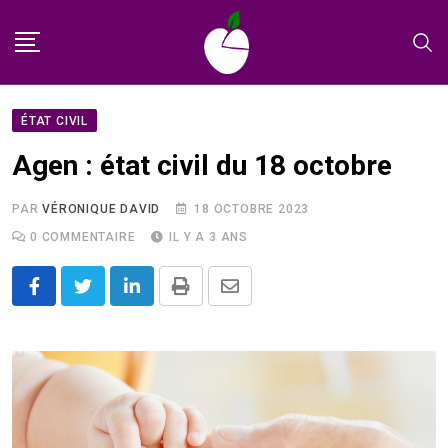
Skip
to
content
ÉTAT CIVIL
Agen : état civil du 18 octobre
PAR
VÉRONIQUE DAVID
18 OCTOBRE 2023
0
COMMENTAIRE
IL Y A 3 ANS
LinkedIn
Print
Share
via
Email