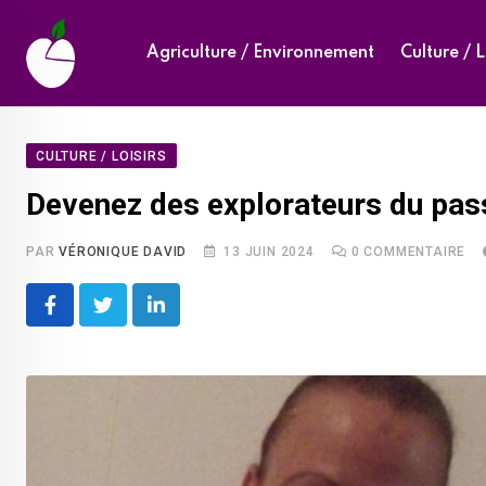
Skip
to
Agriculture / Environnement
Culture / L
content
CULTURE / LOISIRS
Devenez des explorateurs du pass
PAR
VÉRONIQUE DAVID
13 JUIN 2024
0
COMMENTAIRE
LinkedIn