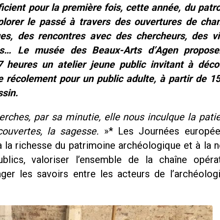
icient pour la première fois, cette année, du pat
xplorer le passé à travers des ouvertures de chan
ques, des rencontres avec des chercheurs, des vi
ions… Le musée des Beaux-Arts d’Agen propose
 heures un atelier jeune public invitant à décou
 récolement pour un public adulte, à partir de 1
ssin.
erches, par sa minutie, elle nous inculque la pati
couvertes, la sagesse.
»* Les Journées europée
 à la richesse du patrimoine archéologique et à la 
ublics, valoriser l’ensemble de la chaîne opéra
ager les savoirs entre les acteurs de l’archéolog