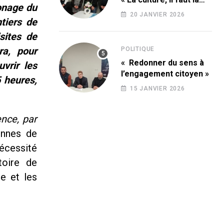
ronage du
conquérir ! »
20 JANVIER 2026
tiers de
sites de
ra, pour
POLITIQUE
« Redonner du sens à
vrir les
l’engagement citoyen »
5 heures,
15 JANVIER 2026
ence, par
nnes de
nécessité
toire de
ie et les