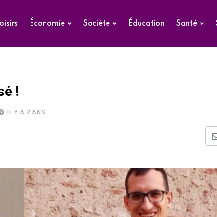
oisirs
Économie
Société
Éducation
Santé
é !
IL Y A 2 ANS