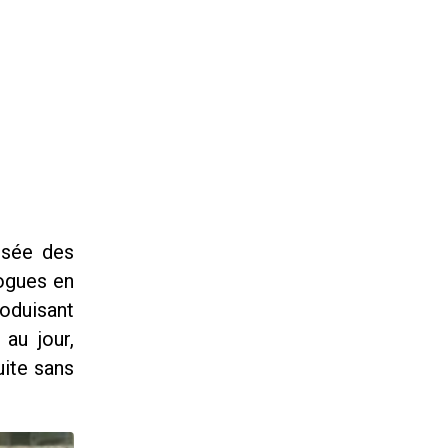
usée des
logues en
roduisant
au jour,
uite sans