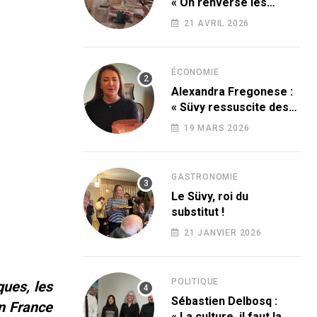
« On renverse les
codes » !
21 AVRIL 2026
ÉCONOMIE
Alexandra Fregonese :
« Süvy ressuscite des
produits condamnés
19 MARS 2026
par le sucre ! »
GASTRONOMIE
Le Süvy, roi du
substitut !
21 JANVIER 2026
POLITIQUE
ques, les
Sébastien Delbosq :
n France
« La culture, il faut la