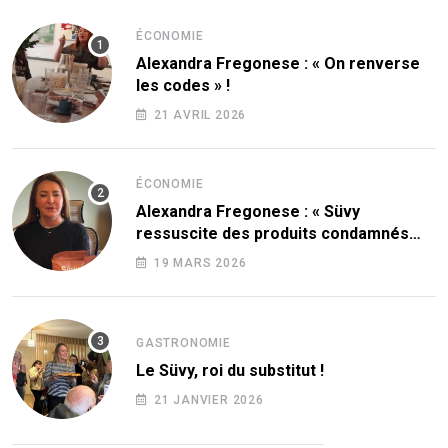
ÉCONOMIE
Alexandra Fregonese : « On renverse
les codes » !
21 AVRIL 2026
ÉCONOMIE
Alexandra Fregonese : « Süvy
ressuscite des produits condamnés
par le sucre ! »
19 MARS 2026
GASTRONOMIE
Le Süvy, roi du substitut !
21 JANVIER 2026