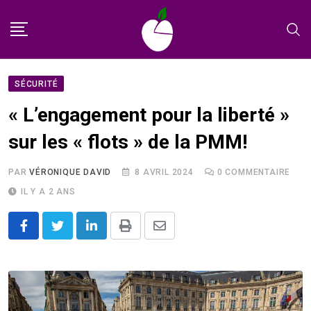
Skip
to
content
SÉCURITÉ
« L’engagement pour la liberté »
sur les « flots » de la PMM!
PAR
VÉRONIQUE DAVID
8 AVRIL 2024
0
COMMENTAIRE
IL Y A 2 ANS
LinkedIn
Print
Share
via
Email