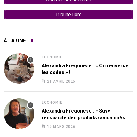
Tribune libre
À LA UNE
ÉCONOMIE
Alexandra Fregonese : « On renverse
les codes » !
21 AVRIL 2026
ÉCONOMIE
Alexandra Fregonese : « Süvy
ressuscite des produits condamnés
par le sucre ! »
19 MARS 2026