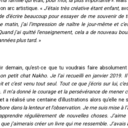
 ma famille qui était, pour moi, la plus importante
». Mais
on arc artistique. «
J’étais très créative étant enfant,
avo
itude d’écrire beaucoup pour essayer de me souvenir de t
matin, j’ai l’impression de naître le jour-même et c’e
 Quand j’ai quitté l’enseignement, cela a de nouveau bou
années plus tard.
»
ir demain, qu’est-ce que tu voudrais faire absolument
 petit chat Nakho. Je l’ai recueilli en janvier 2019. Il
it et c’est venu tout seul. Tout ce que j’écris sur lui, c
. Il m’a donné le courage et la persévérance de mener c
 a réalisé une centaine d’illustrations alors qu’elle ne 
abore dans la lenteur et l’observation. Je me suis mise à l’
’apprendre régulièrement de nouvelles choses. J’aime 
 que j’aimerais créer un livre qui me ressemble. J’avais