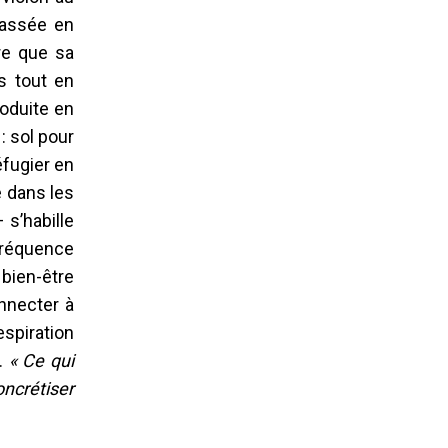
passée en
re que sa
ns tout en
roduite en
: sol pour
éfugier en
e dans les
 s’habille
 fréquence
 bien-être
nnecter à
espiration
e.
« Ce qui
oncrétiser