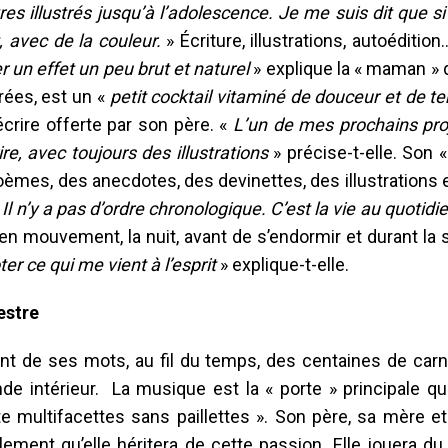
vres
illustrés jusqu’à l’adolescence. Je me suis dit que si 
, avec de la couleur.
» Écriture, illustrations, autoédition
r un effet un peu brut et naturel
» explique la « maman » 
rées, est un «
petit cocktail vitaminé de douceur et de t
crire offerte par son père. «
L’un de mes prochains proj
ire, avec toujours des illustrations
» précise-t-elle. Son 
mes, des anecdotes, des devinettes, des illustrations e
. Il n’y a pas d’ordre chronologique. C’est la vie au quotid
t en mouvement, la nuit, avant de s’endormir et durant la 
er ce qui me vient à l’esprit
» explique-t-elle.
estre
llant de ses mots, au fil du temps, des centaines de car
e intérieur. La musique est la « porte » principale qui
ste multifacettes sans paillettes ». Son père, sa mère 
ement qu’elle héritera de cette passion. Elle jouera du