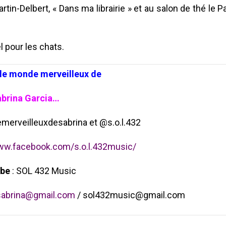
Martin-Delbert, « Dans ma librairie » et au salon de thé le P
l pour les chats.
 le monde merveilleux de
brina Garcia…
erveilleuxdesabrina et @s.o.l.432
www.facebook.com/s.o.l.432music/
be
: SOL 432 Music
sabrina@gmail.com
/ sol432music@gmail.com