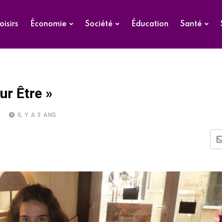
oisirs
Économie
Société
Éducation
Santé
ur Être »
E
IL Y A 3 ANS