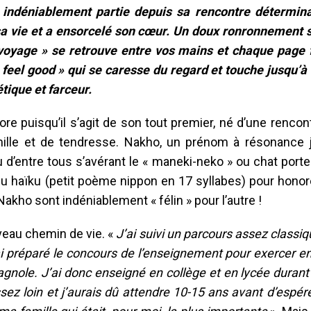
t indéniablement partie depuis sa rencontre détermin
 sa vie et a ensorcelé son cœur. Un doux ronronnement 
oyage » se retrouve entre vos mains et chaque page f
« feel good » qui se caresse du regard et touche jusqu’à
étique et farceur.
core puisqu’il s’agit de son tout premier, né d’une rencont
mille et de tendresse. Nakho, un prénom à résonance 
u d’entre tous s’avérant le « maneki-neko » ou chat port
e du haïku (petit poème nippon en 17 syllabes) pour hono
Nakho sont indéniablement « félin » pour l’autre !
veau chemin de vie. «
J’ai suivi un parcours assez classiq
’ai préparé le concours de l’enseignement pour exercer e
nole. J’ai donc enseigné en collège et en lycée durant 
sez loin et j’aurais dû attendre 10-15 ans avant d’espér