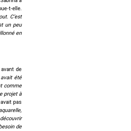
 Sabrina a
ue-t-elle.
out. C’est
st un peu
illonné en
 avant de
 avait été
’est comme
e projet à
savait pas
aquarelle,
découvrir
 besoin de