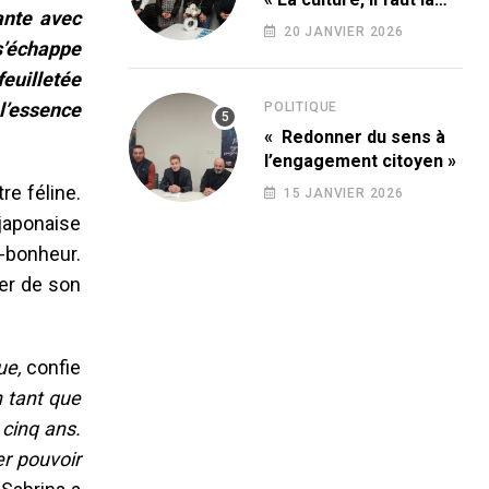
ante avec
conquérir ! »
20 JANVIER 2026
s’échappe
euilletée
 l’essence
POLITIQUE
« Redonner du sens à
l’engagement citoyen »
re féline.
15 JANVIER 2026
japonaise
e-bonheur.
rer de son
ue,
confie
n tant que
cinq ans.
er pouvoir