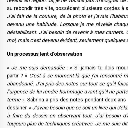
revenir en région. Or, je ne voulais pas m’éloigner de
su rebondir très vite, possédant plusieurs cordes à s
J’ai fait de la couture, de la photo et j’avais l’hab
devenu une habitude. Lorsque je me réveille chaque 
déstabilisant. J’ai besoin de revenir à mes carnets.
moi, mais c’est devenu évident, seulement quelques 
Un processus lent d’observation
«
Je me suis demandée :
« Si jamais tu dois mour
partir ? »
C’est à ce moment-là que j’ai rencontré mon
abandonné. J’ai pris des notes sur tout ce qu’il faisa
l’urgence de lui rendre hommage avant qu’il ne parte
terme
». Sabrina a pris des notes pendant deux ans et
dessiner. «
J’avais besoin que ce soit un livre qui s’él
à faire du dessin en observant tout. J’ai besoin d
toujours plus de techniques créatives. Je me suis dit