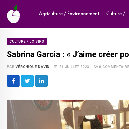
Skip
to
Agriculture / Environnement
Culture / L
content
CULTURE / LOISIRS
Sabrina Garcia : « J’aime créer po
PAR
VÉRONIQUE DAVID
21 JUILLET 2023
0
COMMENTAIR
LinkedIn