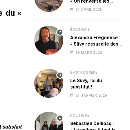
« On renverse les
codes » !
21 AVRIL 2026
e du «
ÉCONOMIE
Alexandra Fregonese :
« Süvy ressuscite des
produits condamnés
19 MARS 2026
par le sucre ! »
GASTRONOMIE
Le Süvy, roi du
substitut !
21 JANVIER 2026
POLITIQUE
Sébastien Delbosq :
satisfait
« La culture, il faut la