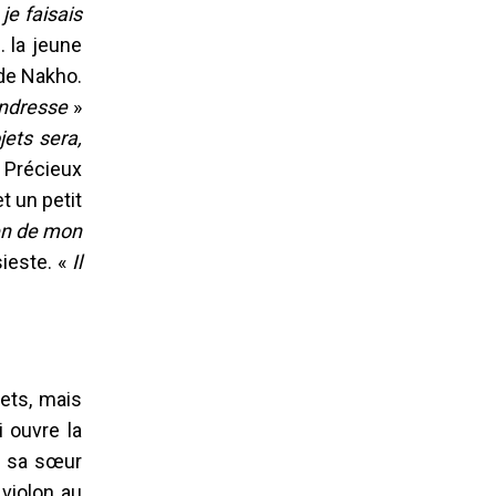
je faisais
… la jeune
de Nakho.
endresse
»
ets sera,
« Précieux
t un petit
ien de mon
sieste. «
Il
nets, mais
 ouvre la
et sa sœur
 violon au