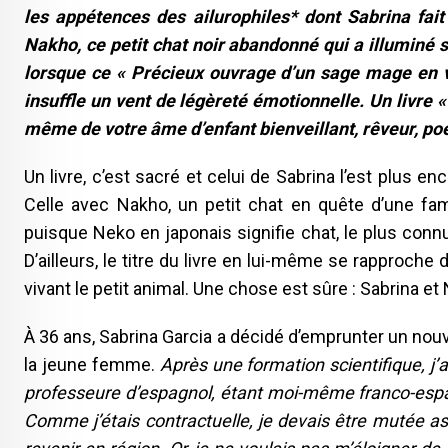
les appétences des ailurophiles* dont Sabrina fai
Nakho, ce petit chat noir abandonné qui a illuminé
lorsque ce « Précieux ouvrage d’un sage mage en v
insuffle un vent de légèreté émotionnelle. Un livre 
même de votre âme d’enfant bienveillant, rêveur, po
Un livre, c’est sacré et celui de Sabrina l’est plus en
Celle avec Nakho, un petit chat en quête d’une fa
puisque Neko en japonais signifie chat, le plus conn
D’ailleurs, le titre du livre en lui-même se rapproch
vivant le petit animal. Une chose est sûre : Sabrina et 
À 36 ans, Sabrina Garcia a décidé d’emprunter un nou
la jeune femme.
Après une formation scientifique, j
professeure d’espagnol, étant moi-même franco-espag
Comme j’étais contractuelle, je devais être mutée as