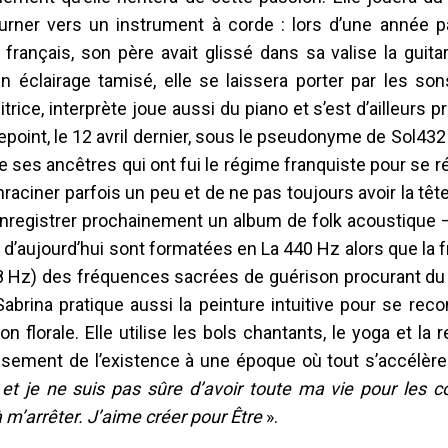
urner vers un instrument à corde : lors d’une année 
rançais, son père avait glissé dans sa valise la guita
un éclairage tamisé, elle se laissera porter par les so
ce, interprète joue aussi du piano et s’est d’ailleurs p
oint, le 12 avril dernier, sous le pseudonyme de Sol432 
de ses ancêtres qui ont fui le régime franquiste pour se r
enraciner parfois un peu et de ne pas toujours avoir la têt
enregistrer prochainement un album de folk acoustique –
 d’aujourd’hui sont formatées en La 440 Hz alors que la
528 Hz) des fréquences sacrées de guérison procurant du
rina pratique aussi la peinture intuitive pour se reco
 florale. Elle utilise les bols chantants, le yoga et la r
tissement de l’existence à une époque où tout s’accélèr
 et je ne suis pas sûre d’avoir toute ma vie pour les c
à m’arrêter. J’aime créer pour Être
».