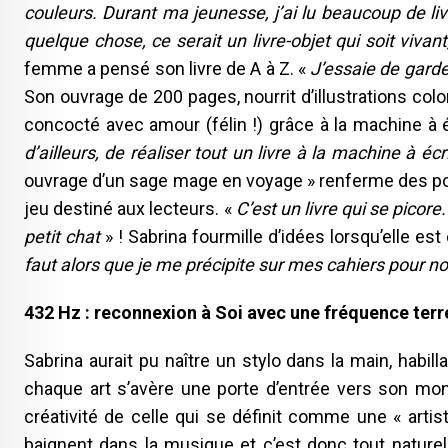
couleurs. Durant ma jeunesse, j’ai lu beaucoup de li
quelque chose, ce serait un livre-objet qui soit vivant
femme a pensé son livre de A à Z. «
J’essaie de garde
Son ouvrage de 200 pages, nourrit d’illustrations colo
concocté avec amour (félin !) grâce à la machine à é
d’ailleurs, de réaliser tout un livre à la machine à écr
ouvrage d’un sage mage en voyage » renferme des poè
jeu destiné aux lecteurs. «
C’est un livre qui se picore
petit chat
» ! Sabrina fourmille d’idées lorsqu’elle es
faut alors que je me précipite sur mes cahiers pour not
432 Hz : reconnexion à Soi avec une fréquence terr
Sabrina aurait pu naître un stylo dans la main, habi
chaque art s’avère une porte d’entrée vers son mond
créativité de celle qui se définit comme une « arti
baignent dans la musique et c’est donc tout naturell