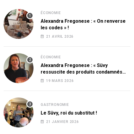
ÉCONOMIE
Alexandra Fregonese : « On renverse
les codes » !
21 AVRIL 2026
ÉCONOMIE
Alexandra Fregonese : « Süvy
ressuscite des produits condamnés
par le sucre ! »
19 MARS 2026
GASTRONOMIE
Le Süvy, roi du substitut !
21 JANVIER 2026