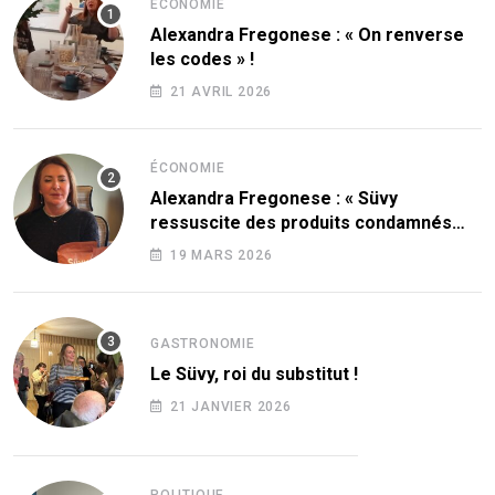
ÉCONOMIE
Alexandra Fregonese : « On renverse
les codes » !
21 AVRIL 2026
ÉCONOMIE
Alexandra Fregonese : « Süvy
ressuscite des produits condamnés
par le sucre ! »
19 MARS 2026
GASTRONOMIE
Le Süvy, roi du substitut !
21 JANVIER 2026