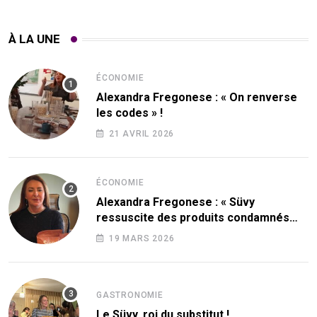
À LA UNE
ÉCONOMIE
Alexandra Fregonese : « On renverse
les codes » !
21 AVRIL 2026
ÉCONOMIE
Alexandra Fregonese : « Süvy
ressuscite des produits condamnés
par le sucre ! »
19 MARS 2026
GASTRONOMIE
Le Süvy, roi du substitut !