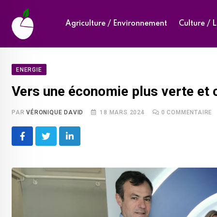
Skip
to
Agriculture / Environnement
Culture / L
content
ENERGIE
Vers une économie plus verte et c
PAR
VÉRONIQUE DAVID
18 MARS 2024
0
COMMENTAIRE
LinkedIn