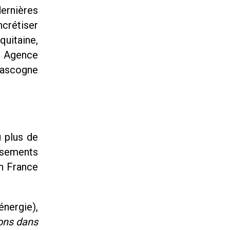
ernières
ncrétiser
quitaine,
, Agence
Gascogne
u plus de
issements
an France
énergie),
rons dans