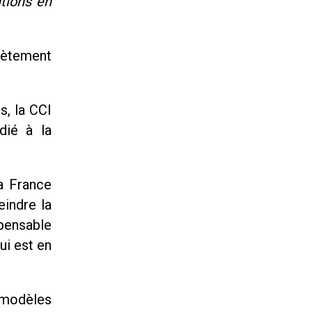
utions en
rètement
s, la CCI
dié à la
a France
eindre la
pensable
ui est en
s modèles