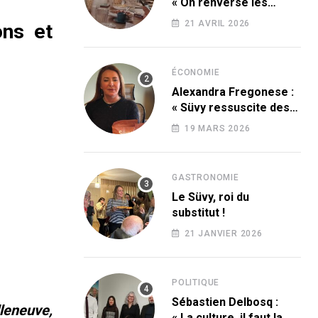
« On renverse les
codes » !
21 AVRIL 2026
ons et
ÉCONOMIE
Alexandra Fregonese :
« Süvy ressuscite des
produits condamnés
19 MARS 2026
par le sucre ! »
GASTRONOMIE
Le Süvy, roi du
substitut !
21 JANVIER 2026
POLITIQUE
Sébastien Delbosq :
lleneuve,
« La culture, il faut la