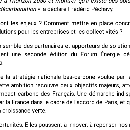
ne à l’horizon 2050 et montrer qu’il existe des sol
 décarbonation
» a déclaré Frédéric Péchavy.
 sont les enjeux ? Comment mettre en place conc
lutions pour les entreprises et les collectivités ?
nsemble des partenaires et apporteurs de solution
sent une seconde édition du Forum Énergie dé
a.
e la stratégie nationale bas-carbone voulue par l
tte ambition recouvre deux objectifs majeurs, att
l’impact carbone des Français. Une démarche indis
 la France dans le cadre de l’accord de Paris, et q
a croissance verte.
rtunités. Elles poussent à innover, à repenser no