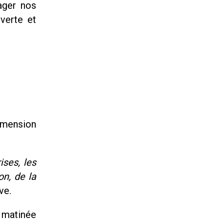
ager nos
verte et
imension
ises, les
on, de la
ve.
e matinée