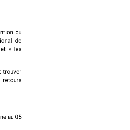
ntion du
ional de
et « les
t trouver
 retours
one au 05