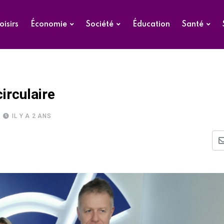
oisirs
Économie
Société
Éducation
Santé
irculaire
IL Y A 2 ANS