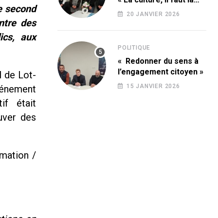
le second
conquérir ! »
20 JANVIER 2026
ntre des
ics, aux
POLITIQUE
« Redonner du sens à
l’engagement citoyen »
I de Lot-
15 JANVIER 2026
vénement
if était
uver des
mation /