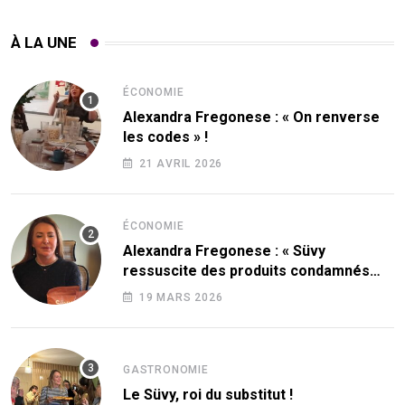
À LA UNE
ÉCONOMIE
Alexandra Fregonese : « On renverse
les codes » !
21 AVRIL 2026
ÉCONOMIE
Alexandra Fregonese : « Süvy
ressuscite des produits condamnés
par le sucre ! »
19 MARS 2026
GASTRONOMIE
Le Süvy, roi du substitut !