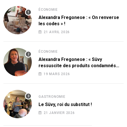
ÉCONOMIE
Alexandra Fregonese : « On renverse
les codes » !
21 AVRIL 2026
ÉCONOMIE
Alexandra Fregonese : « Süvy
ressuscite des produits condamnés
par le sucre ! »
19 MARS 2026
GASTRONOMIE
Le Süvy, roi du substitut !
21 JANVIER 2026