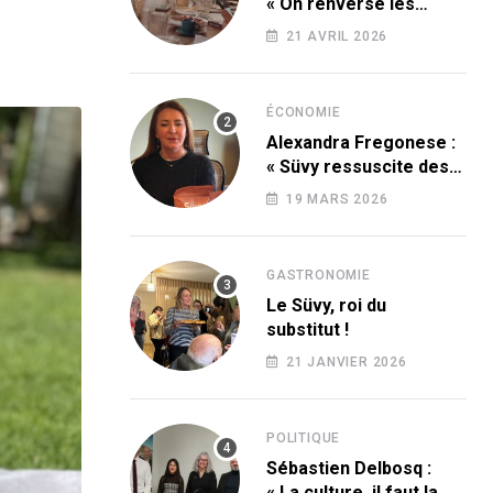
« On renverse les
codes » !
21 AVRIL 2026
ÉCONOMIE
Alexandra Fregonese :
« Süvy ressuscite des
produits condamnés
19 MARS 2026
par le sucre ! »
GASTRONOMIE
Le Süvy, roi du
substitut !
21 JANVIER 2026
POLITIQUE
Sébastien Delbosq :
« La culture, il faut la