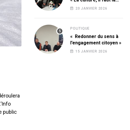
conquérir ! »
20 JANVIER 2026
POLITIQUE
« Redonner du sens à
l’engagement citoyen »
15 JANVIER 2026
déroulera
’Info
e public