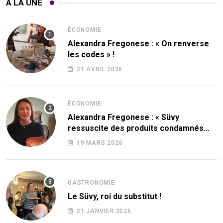
À LA UNE
ÉCONOMIE
Alexandra Fregonese : « On renverse
les codes » !
21 AVRIL 2026
ÉCONOMIE
Alexandra Fregonese : « Süvy
ressuscite des produits condamnés
par le sucre ! »
19 MARS 2026
GASTRONOMIE
Le Süvy, roi du substitut !
21 JANVIER 2026