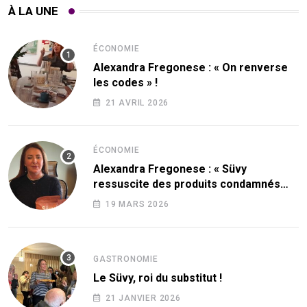
À LA UNE
ÉCONOMIE
Alexandra Fregonese : « On renverse
les codes » !
21 AVRIL 2026
ÉCONOMIE
Alexandra Fregonese : « Süvy
ressuscite des produits condamnés
par le sucre ! »
19 MARS 2026
GASTRONOMIE
Le Süvy, roi du substitut !
21 JANVIER 2026