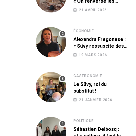
« On renverse les
codes » !
21 AVRIL 2026
ÉCONOMIE
Alexandra Fregonese :
« Süvy ressuscite des
produits condamnés
19 MARS 2026
par le sucre ! »
GASTRONOMIE
Le Süvy, roi du
substitut !
21 JANVIER 2026
POLITIQUE
Sébastien Delbosq :
« La culture, il faut la