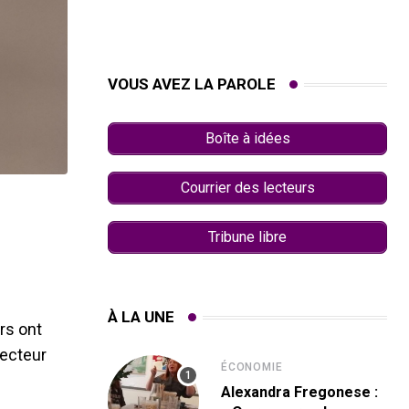
VOUS AVEZ LA PAROLE
Boîte à idées
Courrier des lecteurs
Tribune libre
À LA UNE
rs ont
recteur
ÉCONOMIE
Alexandra Fregonese :