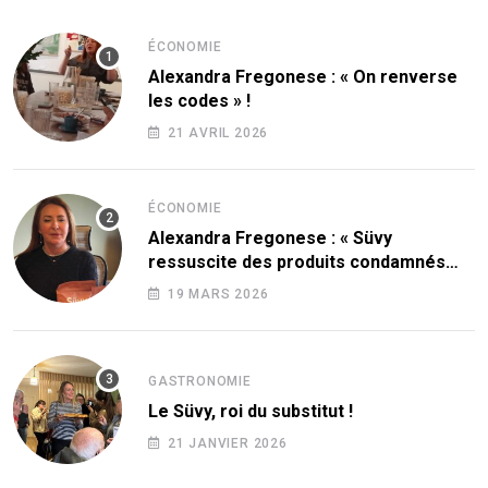
ÉCONOMIE
Alexandra Fregonese : « On renverse
les codes » !
21 AVRIL 2026
ÉCONOMIE
Alexandra Fregonese : « Süvy
ressuscite des produits condamnés
par le sucre ! »
19 MARS 2026
GASTRONOMIE
Le Süvy, roi du substitut !
21 JANVIER 2026