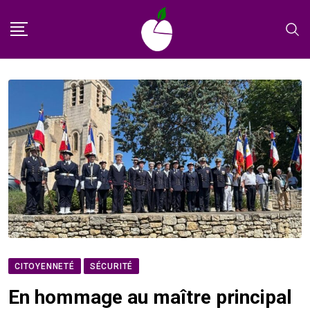
Skip
to
content
CITOYENNETÉ
SÉCURITÉ
En hommage au maître principal