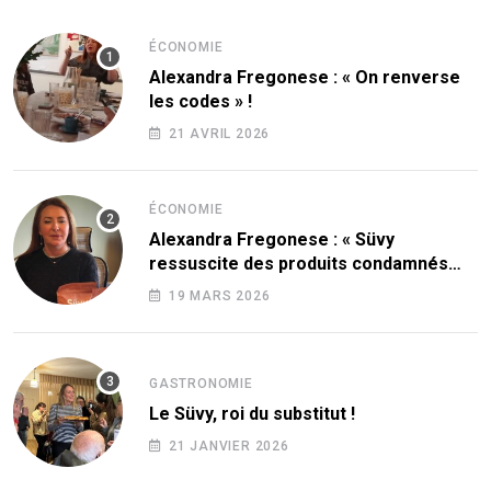
ÉCONOMIE
Alexandra Fregonese : « On renverse
les codes » !
21 AVRIL 2026
ÉCONOMIE
Alexandra Fregonese : « Süvy
ressuscite des produits condamnés
par le sucre ! »
19 MARS 2026
GASTRONOMIE
Le Süvy, roi du substitut !
21 JANVIER 2026