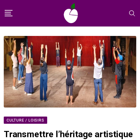
Skip
to
content
CULTURE / LOISIRS
Transmettre l’héritage artistique