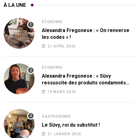
À LA UNE
ÉCONOMIE
Alexandra Fregonese : « On renverse
les codes » !
21 AVRIL 2026
ÉCONOMIE
Alexandra Fregonese : « Süvy
ressuscite des produits condamnés
par le sucre ! »
19 MARS 2026
GASTRONOMIE
Le Süvy, roi du substitut !
21 JANVIER 2026