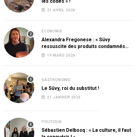
les codes » !
21 AVRIL 2026
ÉCONOMIE
Alexandra Fregonese : « Süvy
ressuscite des produits condamnés
par le sucre ! »
19 MARS 2026
GASTRONOMIE
Le Süvy, roi du substitut !
21 JANVIER 2026
POLITIQUE
Sébastien Delbosq : « La culture, il faut
la conquérir ! »