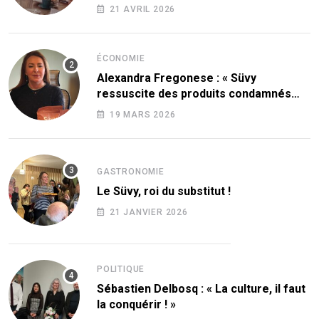
21 AVRIL 2026
ÉCONOMIE
Alexandra Fregonese : « Süvy
ressuscite des produits condamnés
par le sucre ! »
19 MARS 2026
GASTRONOMIE
Le Süvy, roi du substitut !
21 JANVIER 2026
POLITIQUE
Sébastien Delbosq : « La culture, il faut
la conquérir ! »