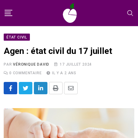
Skip
to
content
ÉTAT CIVIL
Agen : état civil du 17 juillet
PAR
VÉRONIQUE DAVID
17 JUILLET 2024
0
COMMENTAIRE
IL Y A 2 ANS
LinkedIn
Print
Share
via
Email