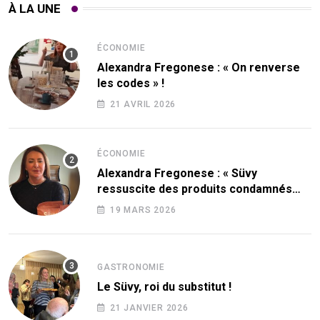
À LA UNE
ÉCONOMIE
Alexandra Fregonese : « On renverse
les codes » !
21 AVRIL 2026
ÉCONOMIE
Alexandra Fregonese : « Süvy
ressuscite des produits condamnés
par le sucre ! »
19 MARS 2026
GASTRONOMIE
Le Süvy, roi du substitut !
21 JANVIER 2026