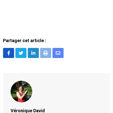
Partager cet article :
LinkedIn
Print
Share
via
Email
Véronique David