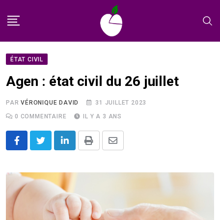
Skip
to
content
ÉTAT CIVIL
Agen : état civil du 26 juillet
PAR
VÉRONIQUE DAVID
31 JUILLET 2023
0
COMMENTAIRE
IL Y A 3 ANS
LinkedIn
Print
Share
via
Email