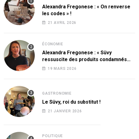
Alexandra Fregonese : « On renverse
les codes » !
21 AVRIL 2026
ÉCONOMIE
Alexandra Fregonese : « Süvy
ressuscite des produits condamnés
par le sucre ! »
19 MARS 2026
GASTRONOMIE
Le Süvy, roi du substitut !
21 JANVIER 2026
POLITIQUE