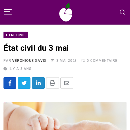
Skip
to
content
ÉTAT CIVIL
État civil du 3 mai
PAR
VÉRONIQUE DAVID
3 MAI 2023
0
COMMENTAIRE
IL Y A 3 ANS
LinkedIn
Print
Share
via
Email