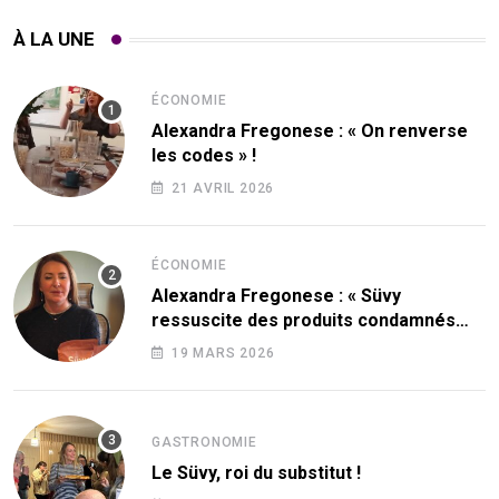
À LA UNE
ÉCONOMIE
Alexandra Fregonese : « On renverse
les codes » !
21 AVRIL 2026
ÉCONOMIE
Alexandra Fregonese : « Süvy
ressuscite des produits condamnés
par le sucre ! »
19 MARS 2026
GASTRONOMIE
Le Süvy, roi du substitut !