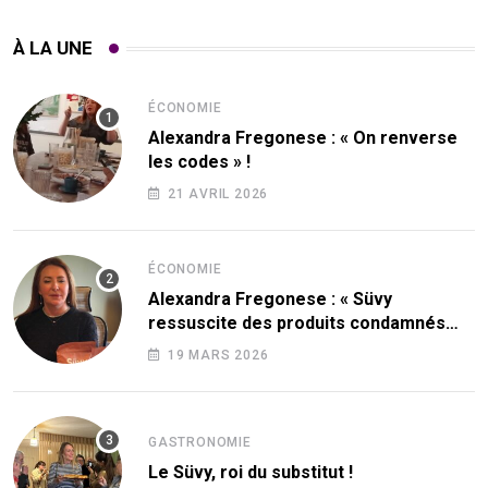
À LA UNE
ÉCONOMIE
Alexandra Fregonese : « On renverse
les codes » !
21 AVRIL 2026
ÉCONOMIE
Alexandra Fregonese : « Süvy
ressuscite des produits condamnés
par le sucre ! »
19 MARS 2026
GASTRONOMIE
Le Süvy, roi du substitut !