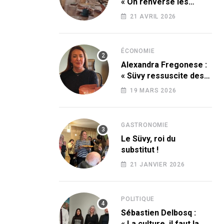
« On renverse les
codes » !
21 AVRIL 2026
ÉCONOMIE
Alexandra Fregonese :
« Süvy ressuscite des
produits condamnés
19 MARS 2026
par le sucre ! »
GASTRONOMIE
Le Süvy, roi du
substitut !
21 JANVIER 2026
POLITIQUE
Sébastien Delbosq :
« La culture, il faut la