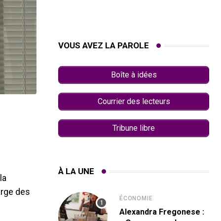
VOUS AVEZ LA PAROLE
Boîte à idées
Courrier des lecteurs
Tribune libre
À LA UNE
la
harge des
ÉCONOMIE
Alexandra Fregonese :