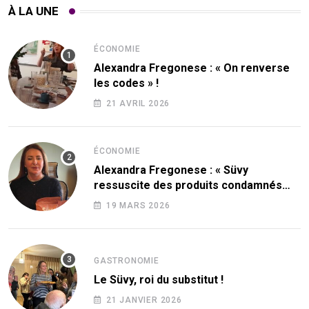
À LA UNE
ÉCONOMIE
Alexandra Fregonese : « On renverse
les codes » !
21 AVRIL 2026
ÉCONOMIE
Alexandra Fregonese : « Süvy
ressuscite des produits condamnés
par le sucre ! »
19 MARS 2026
GASTRONOMIE
Le Süvy, roi du substitut !
21 JANVIER 2026