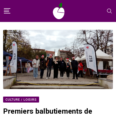
Skip
to
content
CULTURE / LOISIRS
Premiers balbutiements de