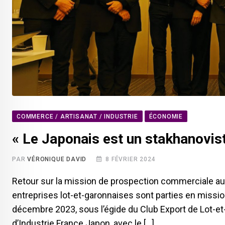
COMMERCE / ARTISANAT / INDUSTRIE
ÉCONOMIE
« Le Japonais est un stakhanoviste
PAR
VÉRONIQUE DAVID
8 FÉVRIER 2024
Retour sur la mission de prospection commerciale au
entreprises lot-et-garonnaises sont parties en missi
décembre 2023, sous l’égide du Club Export de Lot-e
d’Industrie France Japon, avec le […]