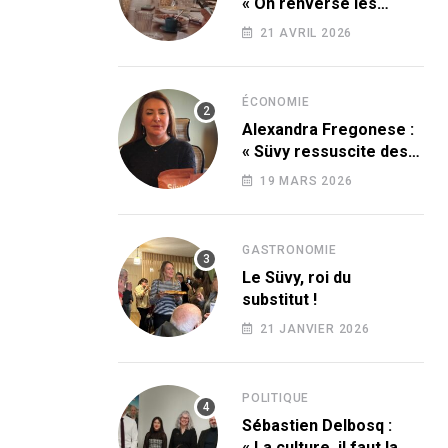
« On renverse les
codes » !
21 AVRIL 2026
ÉCONOMIE
Alexandra Fregonese :
« Süvy ressuscite des
produits condamnés
19 MARS 2026
par le sucre ! »
GASTRONOMIE
Le Süvy, roi du
substitut !
21 JANVIER 2026
POLITIQUE
Sébastien Delbosq :
« La culture, il faut la