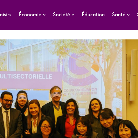
oisirs
Économie
Société
Éducation
Santé