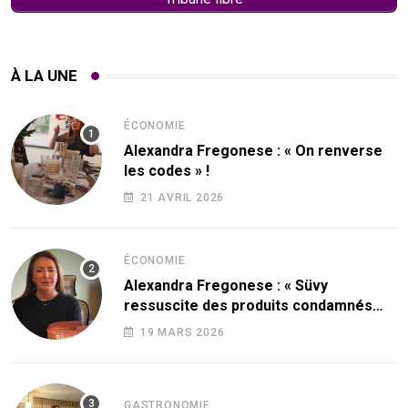
À LA UNE
ÉCONOMIE
Alexandra Fregonese : « On renverse
les codes » !
21 AVRIL 2026
ÉCONOMIE
Alexandra Fregonese : « Süvy
ressuscite des produits condamnés
par le sucre ! »
19 MARS 2026
GASTRONOMIE