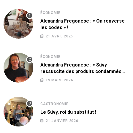
ÉCONOMIE
Alexandra Fregonese : « On renverse
les codes » !
21 AVRIL 2026
ÉCONOMIE
Alexandra Fregonese : « Süvy
ressuscite des produits condamnés
par le sucre ! »
19 MARS 2026
GASTRONOMIE
Le Süvy, roi du substitut !
21 JANVIER 2026