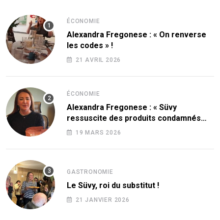
ÉCONOMIE
Alexandra Fregonese : « On renverse
les codes » !
21 AVRIL 2026
ÉCONOMIE
Alexandra Fregonese : « Süvy
ressuscite des produits condamnés
par le sucre ! »
19 MARS 2026
GASTRONOMIE
Le Süvy, roi du substitut !
21 JANVIER 2026