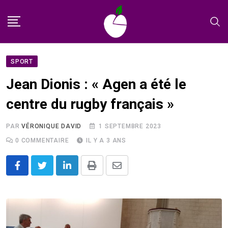
Skip
to
content
SPORT
Jean Dionis : « Agen a été le
centre du rugby français »
PAR
VÉRONIQUE DAVID
1 SEPTEMBRE 2023
0
COMMENTAIRE
IL Y A 3 ANS
LinkedIn
Print
Share
via
Email