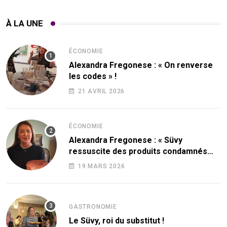
À LA UNE
ÉCONOMIE
Alexandra Fregonese : « On renverse
les codes » !
21 AVRIL 2026
ÉCONOMIE
Alexandra Fregonese : « Süvy
ressuscite des produits condamnés
par le sucre ! »
19 MARS 2026
GASTRONOMIE
Le Süvy, roi du substitut !