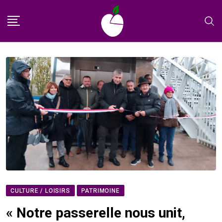
Skip
to
content
CULTURE / LOISIRS
PATRIMOINE
« Notre passerelle nous unit,