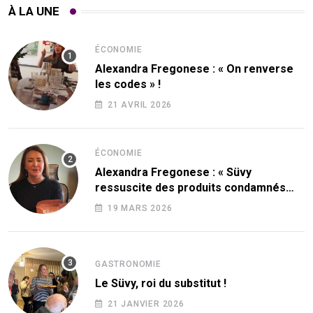
À LA UNE
ÉCONOMIE
Alexandra Fregonese : « On renverse
les codes » !
21 AVRIL 2026
ÉCONOMIE
Alexandra Fregonese : « Süvy
ressuscite des produits condamnés
par le sucre ! »
19 MARS 2026
GASTRONOMIE
Le Süvy, roi du substitut !
21 JANVIER 2026