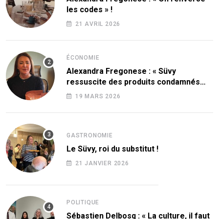
les codes » !
21 AVRIL 2026
ÉCONOMIE
Alexandra Fregonese : « Süvy
ressuscite des produits condamnés
par le sucre ! »
19 MARS 2026
GASTRONOMIE
Le Süvy, roi du substitut !
21 JANVIER 2026
POLITIQUE
Sébastien Delbosq : « La culture, il faut