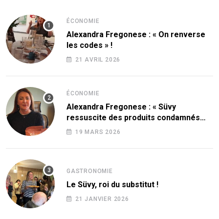
ÉCONOMIE
Alexandra Fregonese : « On renverse
les codes » !
21 AVRIL 2026
ÉCONOMIE
Alexandra Fregonese : « Süvy
ressuscite des produits condamnés
par le sucre ! »
19 MARS 2026
GASTRONOMIE
Le Süvy, roi du substitut !
21 JANVIER 2026