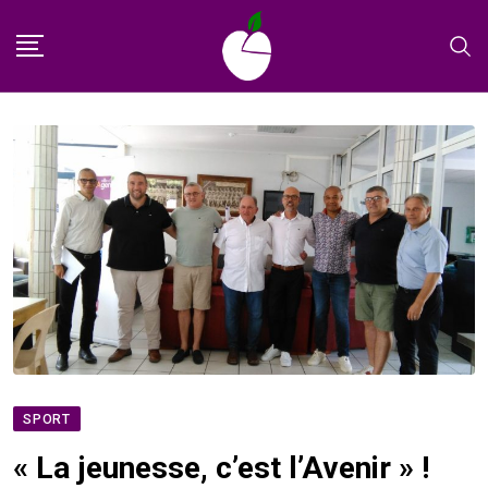
Skip
to
content
SPORT
« La jeunesse, c’est l’Avenir » !