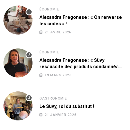
ÉCONOMIE
Alexandra Fregonese : « On renverse
les codes » !
21 AVRIL 2026
ÉCONOMIE
Alexandra Fregonese : « Süvy
ressuscite des produits condamnés
par le sucre ! »
19 MARS 2026
GASTRONOMIE
Le Süvy, roi du substitut !
21 JANVIER 2026