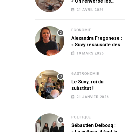
« On renverse les
codes » !
21 AVRIL 2026
ÉCONOMIE
Alexandra Fregonese :
« Süvy ressuscite des
produits condamnés
19 MARS 2026
par le sucre ! »
GASTRONOMIE
Le Süvy, roi du
substitut !
21 JANVIER 2026
POLITIQUE
Sébastien Delbosq :
« La culture, il faut la