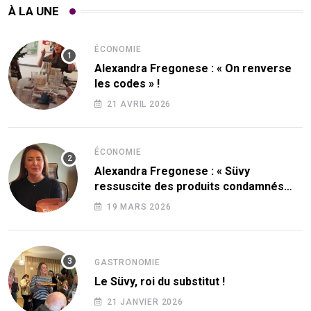
À LA UNE
ÉCONOMIE
Alexandra Fregonese : « On renverse
les codes » !
21 AVRIL 2026
ÉCONOMIE
Alexandra Fregonese : « Süvy
ressuscite des produits condamnés
par le sucre ! »
19 MARS 2026
GASTRONOMIE
Le Süvy, roi du substitut !
21 JANVIER 2026