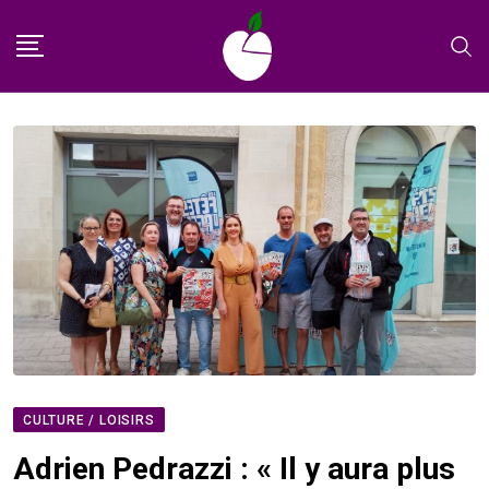
Skip
to
content
CULTURE / LOISIRS
Adrien Pedrazzi : « Il y aura plus