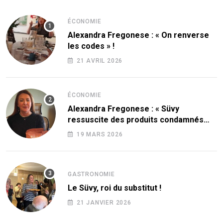
ÉCONOMIE
Alexandra Fregonese : « On renverse
les codes » !
21 AVRIL 2026
ÉCONOMIE
Alexandra Fregonese : « Süvy
ressuscite des produits condamnés
par le sucre ! »
19 MARS 2026
GASTRONOMIE
Le Süvy, roi du substitut !
21 JANVIER 2026