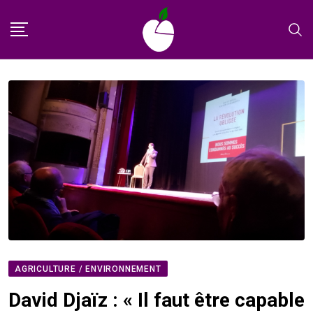
Skip
to
content
AGRICULTURE / ENVIRONNEMENT
David Djaïz : « Il faut être capable