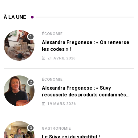
À LA UNE
ÉCONOMIE
Alexandra Fregonese : « On renverse
les codes » !
21 AVRIL 2026
ÉCONOMIE
Alexandra Fregonese : « Süvy
ressuscite des produits condamnés
par le sucre ! »
19 MARS 2026
GASTRONOMIE
Le Süvy, roi du substitut !