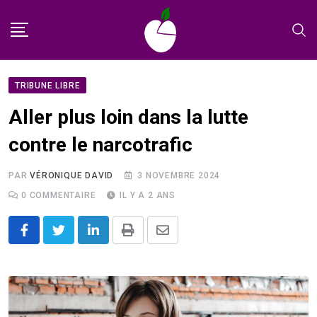
Skip
to
content
TRIBUNE LIBRE
Aller plus loin dans la lutte
contre le narcotrafic
PAR
VÉRONIQUE DAVID
3 NOVEMBRE 2024
0
COMMENTAIRE
IL Y A 2 ANS
LinkedIn
Print
Share
via
Email