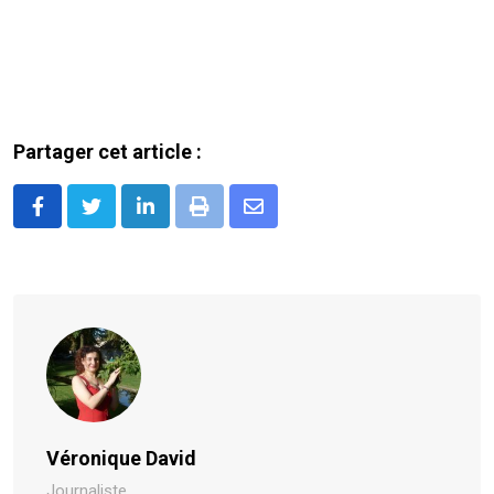
Partager cet article :
LinkedIn
Print
Share
via
Email
Véronique David
Journaliste