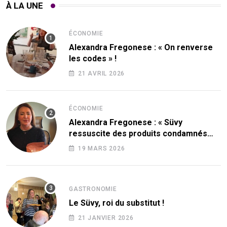
À LA UNE
ÉCONOMIE
Alexandra Fregonese : « On renverse
les codes » !
21 AVRIL 2026
ÉCONOMIE
Alexandra Fregonese : « Süvy
ressuscite des produits condamnés
par le sucre ! »
19 MARS 2026
GASTRONOMIE
Le Süvy, roi du substitut !
21 JANVIER 2026