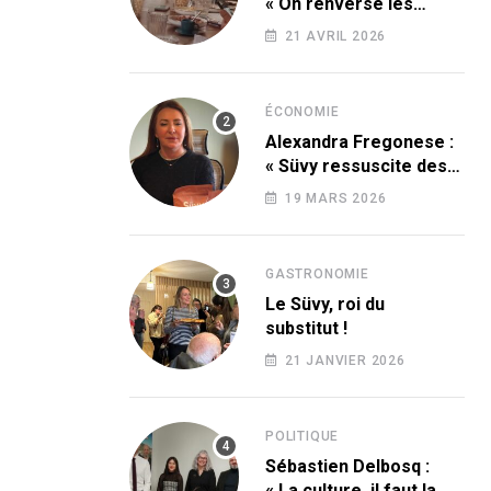
« On renverse les
codes » !
21 AVRIL 2026
ÉCONOMIE
Alexandra Fregonese :
« Süvy ressuscite des
produits condamnés
19 MARS 2026
par le sucre ! »
GASTRONOMIE
Le Süvy, roi du
substitut !
21 JANVIER 2026
POLITIQUE
Sébastien Delbosq :
« La culture, il faut la