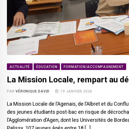
ACTUALITÉ
ÉDUCATION
FORMATION/ACCOMPAGNEMENT
La Mission Locale, rempart au dé
PAR
VÉRONIQUE DAVID
19 JANVIER 2024
La Mission Locale de l’Agenais, de l’Albret et du C
des jeunes étudiants post-bac en risque de décroch
l’Agglomération d’Agen, dont les Universités de Bord
Palissy. 107 jeunes âgés entre 18 […]