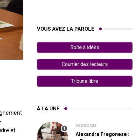
VOUS AVEZ LA PAROLE
Boîte à idées
Courrier des lecteurs
Tribune libre
À LA UNE
pagnement
e
ÉCONOMIE
udre et
Alexandra Fregonese :