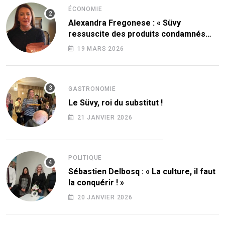
ÉCONOMIE
Alexandra Fregonese : « Süvy
ressuscite des produits condamnés
par le sucre ! »
19 MARS 2026
GASTRONOMIE
Le Süvy, roi du substitut !
21 JANVIER 2026
POLITIQUE
Sébastien Delbosq : « La culture, il faut
la conquérir ! »
20 JANVIER 2026