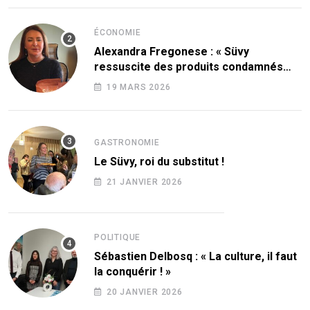
ÉCONOMIE
Alexandra Fregonese : « Süvy
ressuscite des produits condamnés
par le sucre ! »
19 MARS 2026
GASTRONOMIE
Le Süvy, roi du substitut !
21 JANVIER 2026
POLITIQUE
Sébastien Delbosq : « La culture, il faut
la conquérir ! »
20 JANVIER 2026