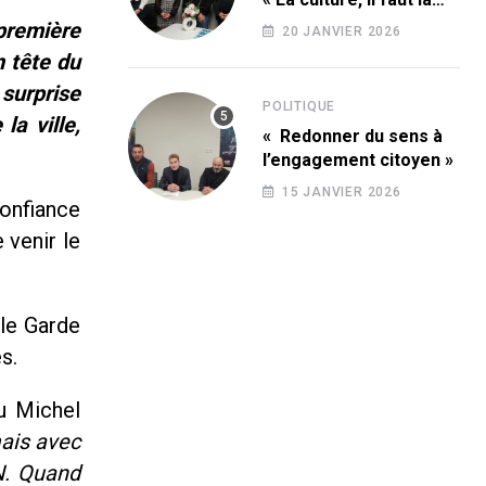
conquérir ! »
 première
20 JANVIER 2026
n tête du
 surprise
POLITIQUE
la ville,
« Redonner du sens à
l’engagement citoyen »
15 JANVIER 2026
confiance
 venir le
 le Garde
s.
u Michel
mais avec
N. Quand