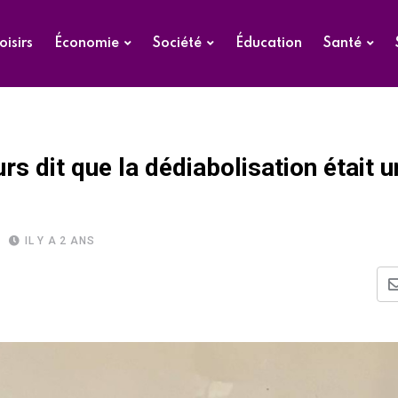
oisirs
Économie
Société
Éducation
Santé
urs dit que la dédiabolisation était 
IL Y A 2 ANS