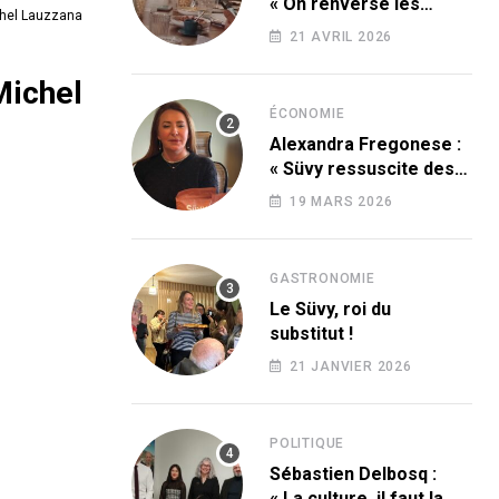
« On renverse les
ichel Lauzzana
codes » !
21 AVRIL 2026
Michel
ÉCONOMIE
Alexandra Fregonese :
« Süvy ressuscite des
produits condamnés
19 MARS 2026
par le sucre ! »
GASTRONOMIE
Le Süvy, roi du
substitut !
21 JANVIER 2026
POLITIQUE
Sébastien Delbosq :
« La culture, il faut la