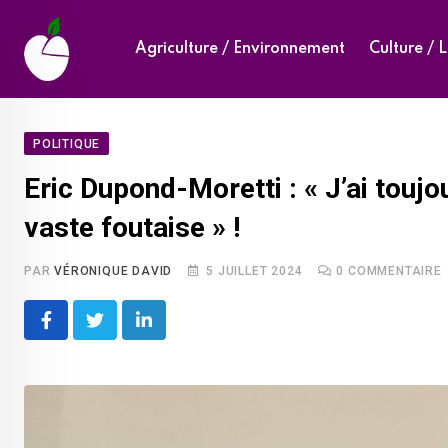
Skip
to
Agriculture / Environnement
Culture / L
content
POLITIQUE
Eric Dupond-Moretti : « J’ai toujo
vaste foutaise » !
PAR
VÉRONIQUE DAVID
5 JUILLET 2024
0
COMMENTAIRE
LinkedIn