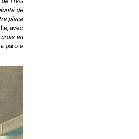
 de l’IVG
lonté de
tre place
lle, avec
 crois en
la parole