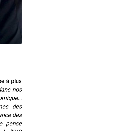
se à plus
dans nos
nomique…
ines des
rance des
je pense