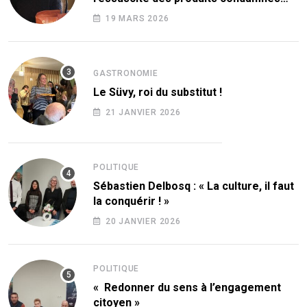
par le sucre ! »
19 MARS 2026
GASTRONOMIE
Le Süvy, roi du substitut !
21 JANVIER 2026
POLITIQUE
Sébastien Delbosq : « La culture, il faut
la conquérir ! »
20 JANVIER 2026
POLITIQUE
« Redonner du sens à l’engagement
citoyen »