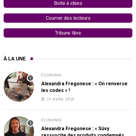
Boîte à idées
Courrier des lecteurs
Tribune libre
À LA UNE
ÉCONOMIE
Alexandra Fregonese : « On renverse
les codes » !
21 AVRIL 2026
ÉCONOMIE
Alexandra Fregonese : « Süvy
ressuscite des produits condamnés