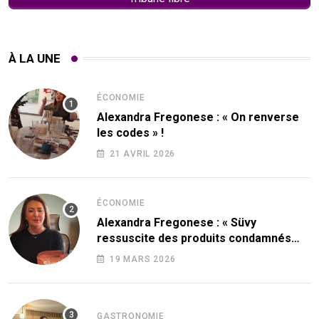
À LA UNE
ÉCONOMIE
Alexandra Fregonese : « On renverse
les codes » !
21 AVRIL 2026
ÉCONOMIE
Alexandra Fregonese : « Süvy
ressuscite des produits condamnés
par le sucre ! »
19 MARS 2026
GASTRONOMIE