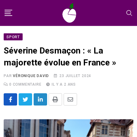
Skip
to
content
SPORT
Séverine Desmaçon : « La
majorette évolue en France »
PAR
VÉRONIQUE DAVID
23 JUILLET 2024
0
COMMENTAIRE
IL Y A 2 ANS
LinkedIn
Print
Share
via
Email