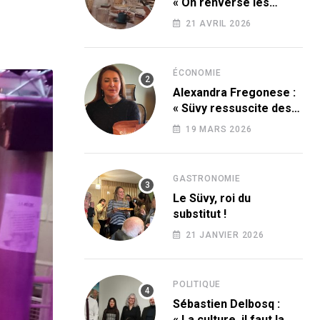
« On renverse les
codes » !
21 AVRIL 2026
ÉCONOMIE
Alexandra Fregonese :
« Süvy ressuscite des
produits condamnés
19 MARS 2026
par le sucre ! »
GASTRONOMIE
Le Süvy, roi du
substitut !
21 JANVIER 2026
POLITIQUE
Sébastien Delbosq :
« La culture, il faut la