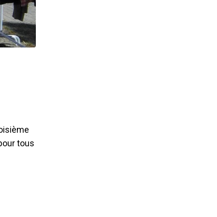
roisième
 pour tous