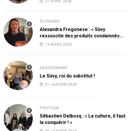
21 AVRIL 2026
ÉCONOMIE
Alexandra Fregonese : « Süvy
ressuscite des produits condamnés
par le sucre ! »
19 MARS 2026
GASTRONOMIE
Le Süvy, roi du substitut !
21 JANVIER 2026
POLITIQUE
Sébastien Delbosq : « La culture, il faut
la conquérir ! »
20 JANVIER 2026