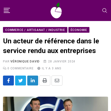
Skip
to
content
COMMERCE / ARTISANAT / INDUSTRIE
ÉCONOMIE
Un acteur de référence dans le
service rendu aux entreprises
PAR
VÉRONIQUE DAVID
28 JANVIER 2024
0
COMMENTAIRE
IL Y A 3 ANS
LinkedIn
Print
Share
via
Email