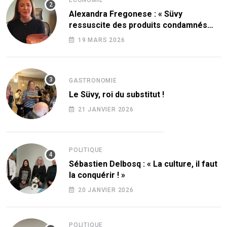
ÉCONOMIE
Alexandra Fregonese : « Süvy
ressuscite des produits condamnés
par le sucre ! »
19 MARS 2026
GASTRONOMIE
Le Süvy, roi du substitut !
21 JANVIER 2026
POLITIQUE
Sébastien Delbosq : « La culture, il faut
la conquérir ! »
20 JANVIER 2026
POLITIQUE