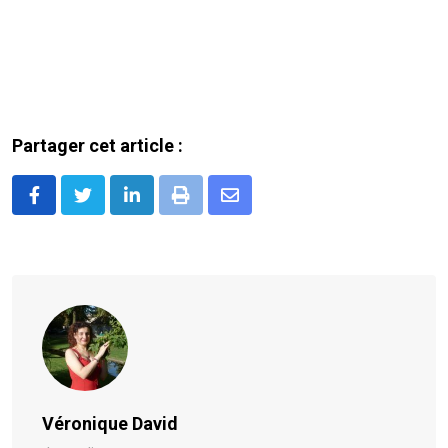
Partager cet article :
LinkedIn
Print
Share
via
Email
Véronique David