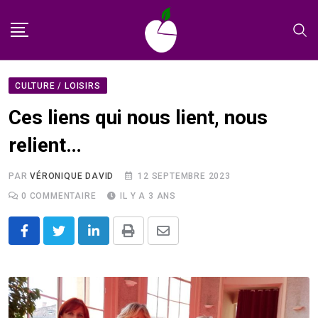
Skip
to
content
CULTURE / LOISIRS
Ces liens qui nous lient, nous
relient…
PAR
VÉRONIQUE DAVID
12 SEPTEMBRE 2023
0
COMMENTAIRE
IL Y A 3 ANS
LinkedIn
Print
Share
via
Email